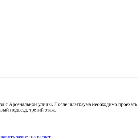
зд с Арсенальной улицы. После шлагбаума необходимо проехать д
вый подъезд, третий этаж.
равить заявку на расчет