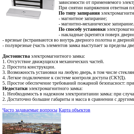
зависимости от применяемого элект
При снятии напряжения ответная пла
По типу запирания
электромагнитн
- магнитное запирание;
- магнитно-механическое запирание
По способу установки
электромагни
- накладные (крепятся поверх дверн
- врезные (встраиваются во внутрь дверного полотна и дверной
- полуврезные (часть элементов замка выступает за пределы дв
Достоинства
электромагнитного замка:
1. Отсутствие движущихся механических частей.
2. Простота конструкции.
3. Возможность установки на любую дверь, в том числе стекля
4. Легкое подключение к системе контроля доступа (СКУД).
5. Простое обеспечение требований пожарной безопасност: при
Недостатки
электромагнитного замка:
1. Необходимость в надежном электропитании замка: при случ
2. Достаточно большие габариты и масса в сравнении с другим
Часто задаваемые вопросы
Карта объектов