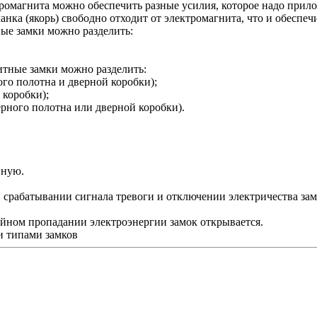
ромагнита можно обеспечить разные усилия, которое надо прило
нка (якорь) свободно отходит от электромагнита, что и обеспеч
ые замки можно разделить:
.
тные замки можно разделить:
ого полотна и дверной коробки);
 коробки);
ерного полотна или дверной коробки).
нную.
 срабатывании сигнала тревоги и отключении электричества зам
айном пропадании электроэнергии замок открывается.
и типами замков