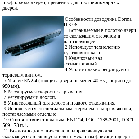
профильных дверей, применим для противопожарных
дверей.
Особенности доводчика Dorma
ITS 96:
1.Встраиваемый в полотно двери
со скользящим стержнем и
направляющей.
2.Использует технологию
кулачкового вала.
3.Кулачковый вал –
ассиметричный.
4.Усилие плавно регулируется
торцевым винтом.
5.Усилие EN2-4 (толщина двери не менее 40 мм, ширина до
950 мм).
6.Регулируемая скорость закрывания.
7.Регулируемый дохлоп.
8.Универсальный для левого и правого открывания.
9.Используется со специальным стержнем и направляющей,
поставляемыми отдельно.
10.Соответствие стандартам: EN1154, ГОСТ 538-2001, ГОСТ
5091-78 п.4.
11.Возможно дополнительно в направляющую для
скользящего стержня установить механизм фиксации двери в