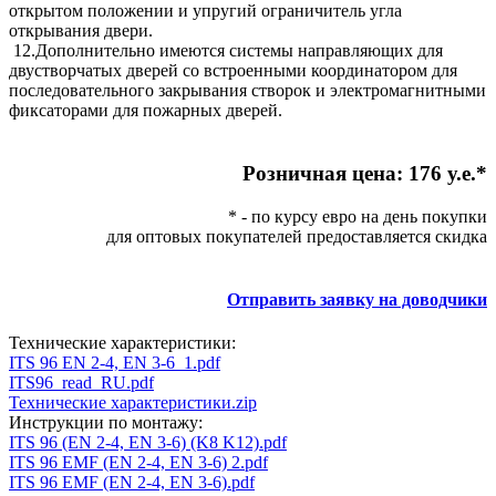
открытом положении и упругий ограничитель угла
открывания двери.
12.Дополнительно имеются системы направляющих для
двустворчатых дверей со встроенными координатором для
последовательного закрывания створок и электромагнитными
фиксаторами для пожарных дверей.
Розничная цена: 176 у.е.*
* - по курсу евро на день покупки
для оптовых покупателей предоставляется скидка
Отправить заявку на доводчики
Технические характеристики:
ITS 96 EN 2-4, EN 3-6_1.pdf
ITS96_read_RU.pdf
Технические характеристики.zip
Инструкции по монтажу:
ITS 96 (EN 2-4, EN 3-6) (K8 K12).pdf
ITS 96 EMF (EN 2-4, EN 3-6) 2.pdf
ITS 96 EMF (EN 2-4, EN 3-6).pdf